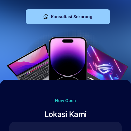
Beji
Konsultasi Sekarang
Now Open
L
o
k
a
s
i
K
a
m
i