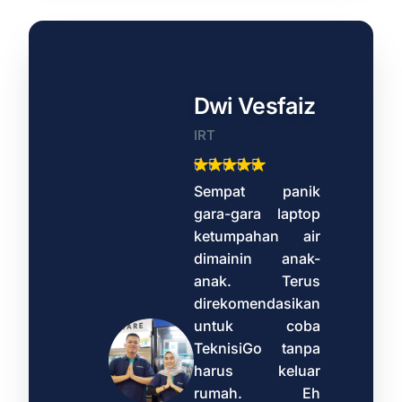
n
Dwi Vesfaiz
IRT
Kota
Sempat panik
gara-gara laptop
ketumpahan air
dimainin anak-
ndasi
anak. Terus
teman
direkomendasikan
u ada
untuk coba
i yang
TeknisiGo tanpa
atang
harus keluar
 aja,
rumah. Eh
 coba