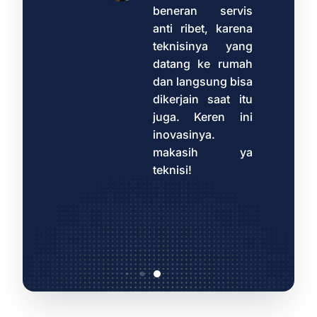
beneran servis
minta
anti ribet, karena
ng ke
teknisinya yang
datang ke rumah
a
dan langsung bisa
nya
dikerjain saat itu
juga. Keren ini
ya
inovasinya.
kau,
makasih ya
stinya
teknisi!
atang
 aja.
k deh
ya.