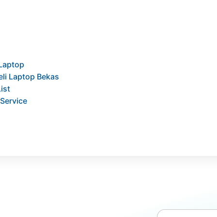
Laptop
eli Laptop Bekas
List
Service